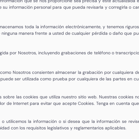
nformación que se nos proporcione sea precisa y esté actualizada 
 su información personal para que pueda revisarla y corregirla o ca
acenamos toda la información electrónicamente, y tenemos riguroso
 ninguna manera frente a usted de cualquier pérdida o daño que pued
gida por Nosotros, incluyendo grabaciones de teléfono o transcripci
como Nosotros consienten almacenar la grabación por cualquiera de l
s puede ser utilizada como prueba por cualquiera de las partes en cua
 sobre las cookies que utiliza nuestro sitio web. Nuestras cookies 
or de Internet para evitar que acepte Cookies. Tenga en cuenta que 
utilicemos la información o si desea que la información se revis
d con los requisitos legislativos y reglamentarios aplicables.