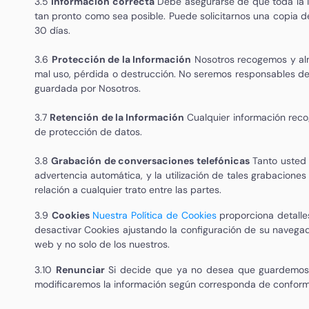
3.5
Información correcta
Debe asegurarse de que toda la i
tan pronto como sea posible. Puede solicitarnos una copia de
30 días.
3.6
Protección de la Información
Nosotros recogemos y alm
mal uso, pérdida o destrucción. No seremos responsables de
guardada por Nosotros.
3.7
Retención de la Información
Cualquier información reco
de protección de datos.
3.8
Grabación de conversaciones telefónicas
Tanto usted 
advertencia automática, y la utilización de tales grabacione
relación a cualquier trato entre las partes.
3.9
Cookies
Nuestra Política de Cookies
proporciona detalles
desactivar Cookies ajustando la configuración de su navegad
web y no solo de los nuestros.
3.10
Renunciar
Si decide que ya no desea que guardemos o 
modificaremos la información según corresponda de conformida