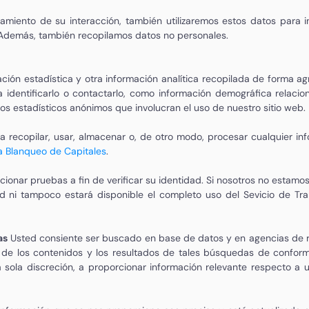
miento de su interacción, también utilizaremos estos datos para i
. Además, también recopilamos datos no personales.
ación estadística y otra información analítica recopilada de forma a
 identificarlo o contactarlo, como información demográfica relacio
s estadísticos anónimos que involucran el uso de nuestro sitio web.
 a recopilar, usar, almacenar o, de otro modo, procesar cualquier i
ra Blanqueo de Capitales
.
ionar pruebas a fin de verificar su identidad. Si nosotros no estam
ud ni tampoco estará disponible el completo uso del Sevicio de Tr
as
Usted consiente ser buscado en base de datos y en agencias de re
 de los contenidos y los resultados de tales búsquedas de confor
 sola discreción, a proporcionar información relevante respecto a